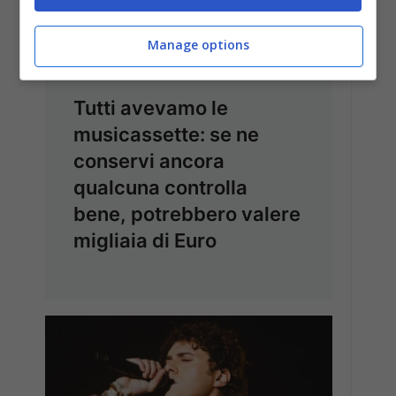
Manage options
MUSICA
Tutti avevamo le
musicassette: se ne
conservi ancora
qualcuna controlla
bene, potrebbero valere
migliaia di Euro