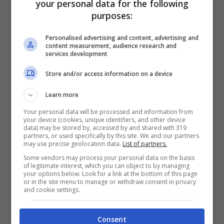
your personal data for the following
purposes:
L’avevano umiliato a Masterchef
mandandolo via, ora è uno chef con
Personalised advertising and content, advertising and
content measurement, audience research and
una stella Michelin
services development
Store and/or access information on a device
Learn more
Musica
Your personal data will be processed and information from
your device (cookies, unique identifiers, and other device
data) may be stored by, accessed by and shared with 319
partners, or used specifically by this site. We and our partners
may use precise geolocation data.
List of partners.
Some vendors may process your personal data on the basis
of legitimate interest, which you can object to by managing
your options below. Look for a link at the bottom of this page
or in the site menu to manage or withdraw consent in privacy
and cookie settings.
Consent