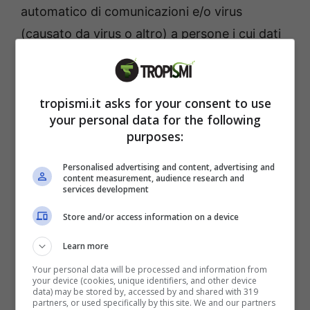
automatico di comunicazioni e/o virus
(causato da virus o altro) a persone i cui dati
sono stati trasmessi da un Utente per essere
inseriti nel proprio indirizzario on line
disponibile su questo sito web.
tropismi.it asks for your consent to use
your personal data for the following
Le limitazioni e le esclusioni di responsabilità
purposes:
delle presenti Condizioni trovano
applicazione indipendentemente dal fatto
Personalised advertising and content, advertising and
content measurement, audience research and
che la responsabilità sia rivendicata in base a
services development
diritto contrattuale, diritto civile (negligenza e
Store and/or access information on a device
diffamazione comprese), responsabilità
Learn more
indipendente dal danno, ferimento di
Your personal data will be processed and information from
garanzie o altro fondamento legale.
your device (cookies, unique identifiers, and other device
data) may be stored by, accessed by and shared with 319
partners, or used specifically by this site. We and our partners