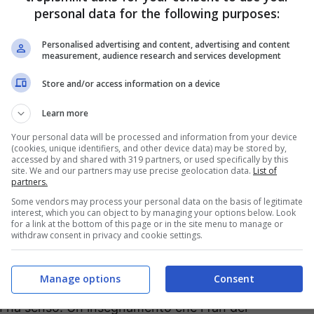
personal data for the following purposes:
Personalised advertising and content, advertising and content
measurement, audience research and services development
Store and/or access information on a device
Learn more
Your personal data will be processed and information from your device
(cookies, unique identifiers, and other device data) may be stored by,
accessed by and shared with 319 partners, or used specifically by this
site. We and our partners may use precise geolocation data.
List of
partners.
Some vendors may process your personal data on the basis of legitimate
o per trasformare un brindisi in un momento di gelo
interest, which you can object to by managing your options below. Look
for a link at the bottom of this page or in the site menu to manage or
 (Tropismi.it)
withdraw consent in privacy and cookie settings.
 trasforma però il momento in una lezione:
il
Manage options
Consent
rve a capire se il vino è andato a male o ha
 ha senso. Un insegnamento che i fan del