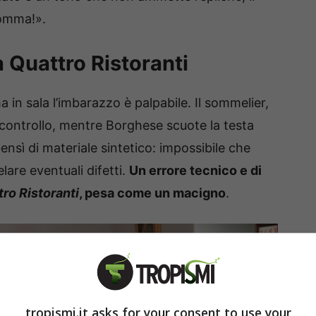
gomma!».
a Quattro Ristoranti
a in sala l’imbarazzo è palpabile. Il sommelier,
 controllo, mentre Borghese scuote la testa
ensì di materiale sintetico: impossibile che
lare eventuali difetti.
Un errore tecnico e di
ro Ristoranti
, pesa come un macigno
.
tropismi.it asks for your consent to use your