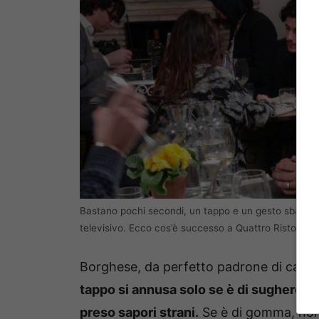
Bastano pochi secondi, un tappo e un gesto sbagliat
televisivo. Ecco cos’è successo a Quattro Ristoranti.
Borghese, da perfetto padrone di casa,
tappo si annusa solo se è di sughero, se
preso sapori strani.
Se è di gomma, non