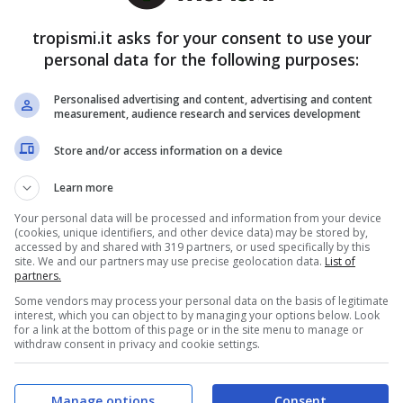
fa Barbieri a telecamere
tropismi.it asks for your consent to use your
personal data for the following purposes:
Personalised advertising and content, advertising and content
è stato un partecipante allo show. C’è massimo
measurement, audience research and services development
e poiché i gestori degli hotel in gara non sanno
Store and/or access information on a device
 momento, cioè quando iniziano le riprese vere e
na: ci sono le ispezioni, il confronto al tavolo con
Learn more
opre il vincitore (grazie anche alla votazione di
Your personal data will be processed and information from your device
(cookies, unique identifiers, and other device data) may be stored by,
accessed by and shared with 319 partners, or used specifically by this
site. We and our partners may use precise geolocation data.
List of
partners.
Some vendors may process your personal data on the basis of legitimate
interest, which you can object to by managing your options below. Look
for a link at the bottom of this page or in the site menu to manage or
withdraw consent in privacy and cookie settings.
Manage options
Consent