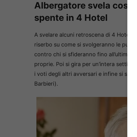
Albergatore svela cosa 
spente in 4 Hotel
A svelare alcuni retroscena di 4 Hotel 
riserbo su come si svolgeranno le puntat
contro chi si sfideranno fino all’ultimo
proprie. Poi si gira per un’intera settima
i voti degli altri avversari e infine si sc
Barbieri).