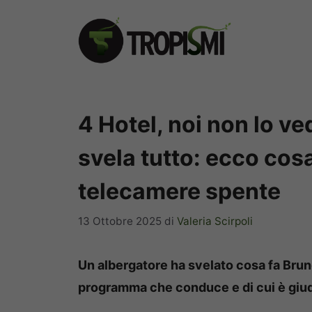
Vai
al
contenuto
4 Hotel, noi non lo v
svela tutto: ecco cosa
telecamere spente
13 Ottobre 2025
di
Valeria Scirpoli
Un albergatore ha svelato cosa fa Bruno 
programma che conduce e di cui è giud