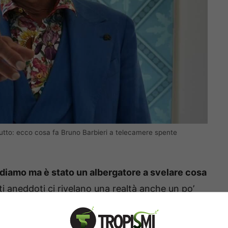
tutto: ecco cosa fa Bruno Barbieri a telecamere spente
ediamo ma è stato un albergatore a svelare cosa
i aneddoti ci rivelano una realtà anche un po’
ecco cosa ha raccontato.