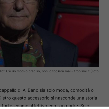
lo? C’è un motivo preciso, non lo toglierà mai – tropismi.it (Foto
l cappello di Al Bano sia solo moda, comodità o
Dietro questo accessorio si nasconde una storia
un forte legame affettivo con suo padre. Solo