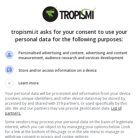
davvero l’importanza del cappello, che per Al
otidiana. Il cappello assume un valore speciale
ntante, rappresentando un legame imprescindibile
tropismi.it asks for your consent to use your
personal data for the following purposes:
per Al Bano: cosa si nasconde
Personalised advertising and content, advertising and content
measurement, audience research and services development
Store and/or access information on a device
Learn more
stico cappello, un accessorio che è diventato
Your personal data will be processed and information from your device
a questa scelta stilistica, apparentemente
(cookies, unique identifiers, and other device data) may be stored by,
accessed by and shared with 319 partners, or used specifically by this
izione familiare e un legame affettivo che va
site. We and our partners may use precise geolocation data.
List of
partners.
ti, raccontato più volte che questa sua
Some vendors may process your personal data on the basis of legitimate
llo
deriva da una tradizione che gli è stata
interest, which you can object to by managing your options below. Look
for a link at the bottom of this page or in the site menu to manage or
uomo molto importante nella sua vita,
withdraw consent in privacy and cookie settings.