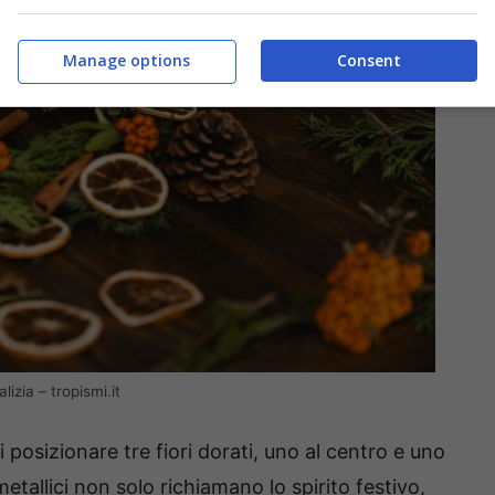
Manage options
Consent
izia – tropismi.it
 posizionare tre fiori dorati, uno al centro e uno
tallici non solo richiamano lo spirito festivo,