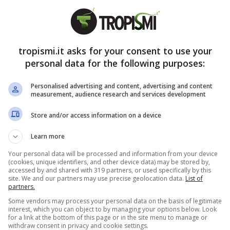
 creare la tua ghirlanda
tropismi.it asks for your consent to use your
 design che catturi l’attenzione e dia un tocco
personal data for the following purposes:
artire da una base semplice ma versatile:
una
Personalised advertising and content, advertising and content
a 90 cm
. Questa struttura naturale è perfetta per
measurement, audience research and services development
originali, creando un equilibrio tra tradizione e
Store and/or access information on a device
re rami color champagne alle estremità, che
 ideale per dare profondità al verde intenso
Learn more
Your personal data will be processed and information from your device
(cookies, unique identifiers, and other device data) may be stored by,
accessed by and shared with 319 partners, or used specifically by this
site. We and our partners may use precise geolocation data.
List of
partners.
Some vendors may process your personal data on the basis of legitimate
interest, which you can object to by managing your options below. Look
for a link at the bottom of this page or in the site menu to manage or
withdraw consent in privacy and cookie settings.