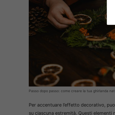
Passo dopo passo: come creare la tua ghirlanda natal
Per accentuare l’effetto decorativo, puoi
su ciascuna estremità. Questi elementi me