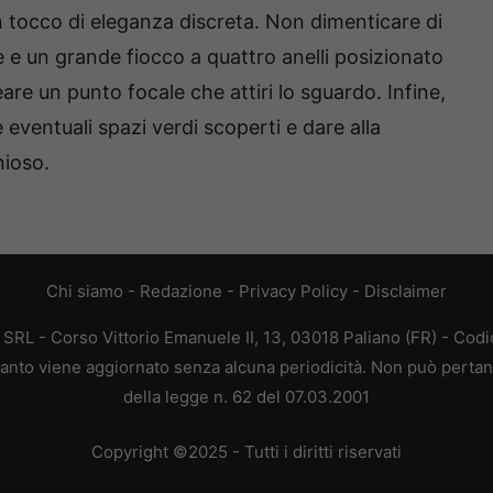
 tocco di eleganza discreta. Non dimenticare di
e e un grande fiocco a quattro anelli posizionato
are un punto focale che attiri lo sguardo. Infine,
e eventuali spazi verdi scoperti e dare alla
ioso.
Chi siamo
-
Redazione
-
Privacy Policy
-
Disclaimer
L - Corso Vittorio Emanuele II, 13, 03018 Paliano (FR) - Codi
 quanto viene aggiornato senza alcuna periodicità. Non può pertan
della legge n. 62 del 07.03.2001
Copyright ©2025 - Tutti i diritti riservati