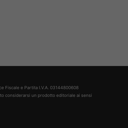
ce Fiscale e Partita I.V.A. 03144800608
to considerarsi un prodotto editoriale ai sensi