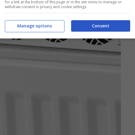
for a link at the bottom of this page or in the site menu to manage or
withdraw consent in privacy and cookie settings.
Manage options
Consent