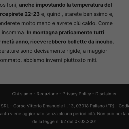
mosifoni,
anche impostando la temperatura del
ercepirete 22-23
e, quindi, starete benissimo e,
penderete molto meno e avrete più caldo. Come
va insomma.
In montagna praticamente tutti
 metà anno, riceverebbero bollette da incubo.
perature sono decisamente rigide, a maggior
 sommato, abbiamo inverni piuttosto miti.
Chi siamo
-
Redazione
-
Privacy Policy
-
Disclaimer
L - Corso Vittorio Emanuele II, 13, 03018 Paliano (FR) - Codi
 quanto viene aggiornato senza alcuna periodicità. Non può pertan
della legge n. 62 del 07.03.2001