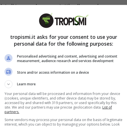
lato il trucco che usano tutti nelle case in
o efficace che consente di mantenere la casa
 tempo stesso, fa pure risparmiare.
Da quando
tropismi.it asks for your consent to use your
personal data for the following purposes:
 sull’energia: casa calda e
Personalised advertising and content, advertising and content
measurement, audience research and services development
Store and/or access information on a device
ata calda è ufficialmente iniziata come sono
Learn more
e prossime bollette che ci arriveranno visto che
Your personal data will be processed and information from your device
rucco semplicissimo che ti farà avere una casa
(cookies, unique identifiers, and other device data) may be stored by,
accessed by and shared with 319 partners, or used specifically by this
 risparmiare quasi 300 euro all’anno.
site. We and our partners may use precise geolocation data.
List of
partners.
Some vendors may process your personal data on the basis of legitimate
interest, which you can object to by managing your options below. Look