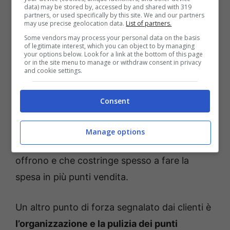
data) may be stored by, accessed by and shared with 319
valutati
buoni o ottimi
nei vari test effettuati.
partners, or used specifically by this site. We and our partners
may use precise geolocation data.
List of partners.
La catena ha ottenuto punteggi molto alti in
Some vendors may process your personal data on the basis
quasi tutte le categorie, dimostrando che
of legitimate interest, which you can object to by managing
your options below. Look for a link at the bottom of this page
risparmio e qualità non sono
or in the site menu to manage or withdraw consent in privacy
and cookie settings.
necessariamente in contrasto. Quindi non
solo si risparmia, ma si mangia anche bene.
Consent
Inoltre,
qui è possibile trovare prodotti
gourmet, biologici, senza glutine o vegan,
Manage options
una varietà che molti altri supermercati non
offrono e che costringe spesso a fare la
spesa in più punti vendita.
Un altro punto di forza segnalato dai clienti è
l’organizzazione e la pulizia dei punti