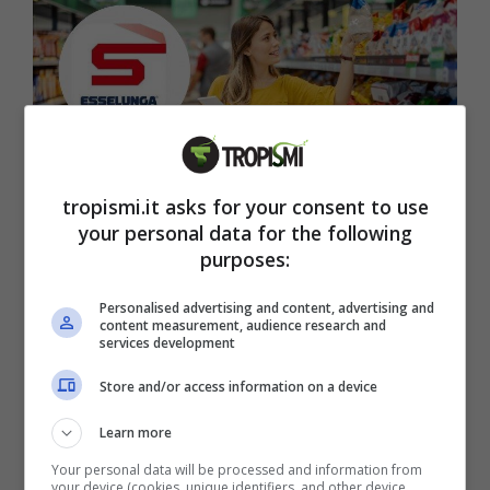
tropismi.it asks for your consent to use
your personal data for the following
purposes:
Qualità e risparmio: il supermercato numero uno eletto dai
consumatori – tropismi.it
Personalised advertising and content, advertising and
content measurement, audience research and
Secondo una ricerca di Altroconsumo,
services development
Esselunga è uno dei migliori supermercati
Store and/or access information on a device
d’Italia per fare la spesa
. Pasta, biscotti,
Learn more
detersivi, affettati, formaggi: molti dei suoi
Your personal data will be processed and information from
articoli a marchio Esselunga sono stati
your device (cookies, unique identifiers, and other device