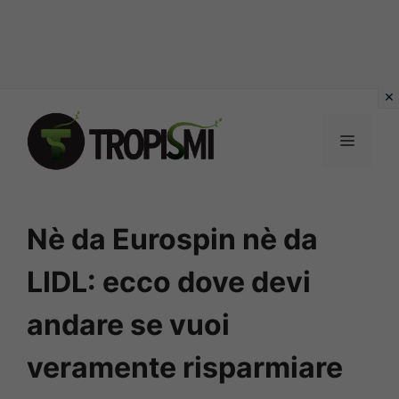
Vai
al
MENU
contenuto
Nè da Eurospin nè da
LIDL: ecco dove devi
andare se vuoi
veramente risparmiare