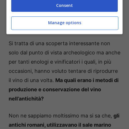
Consent
mondo
visto che il precedente record era
detenuto da un vino rinvenuto in Sicilia
Manage options
risalente, però, a soli 6000 anni fa.
Si tratta di una scoperta interessante non
solo dal punto di vista archeologico ma anche
per tanti enologi e vinificatori i quali, in più
occasioni, hanno voluto tentare di riprodurre
il vino di una volta.
Ma quali erano i metodi di
produzione e conservazione del vino
nell’antichità?
Non ne sappiamo moltissimo ma si sa che,
gli
antichi romani, utilizzavano il sale marino