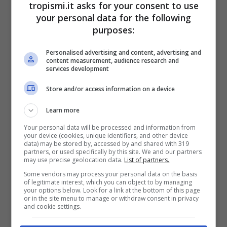
tropismi.it asks for your consent to use
your personal data for the following
purposes:
Personalised advertising and content, advertising and
content measurement, audience research and
services development
Vino più antico al mondo: ecco come lo hanno
Store and/or access information on a device
fatto/Tropismi.it
Learn more
Un team di ricercatori ha scoperto frammenti
Your personal data will be processed and information from
your device (cookies, unique identifiers, and other device
di vino all’interno di vasi di terracotta risalenti
data) may be stored by, accessed by and shared with 319
partners, or used specifically by this site. We and our partners
a 8000 anni fa.
La scoperta è stata fatta in
may use precise geolocation data.
List of partners.
Some vendors may process your personal data on the basis
Georgia, negli Stati Uniti, nella zona
of legitimate interest, which you can object to by managing
your options below. Look for a link at the bottom of this page
meridionale del Caucaso
per la precisione.
or in the site menu to manage or withdraw consent in privacy
and cookie settings.
Possiamo dire che, per il momento, questo
può essere considerato il vino più antico al