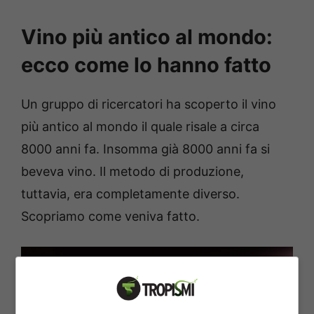
Vino più antico al mondo:
ecco come lo hanno fatto
Un gruppo di ricercatori ha scoperto il vino
più antico al mondo il quale risale a circa
8000 anni fa. Insomma già 8000 anni fa si
beveva vino. Il metodo di produzione,
tuttavia, era completamente diverso.
Scopriamo come veniva fatto.