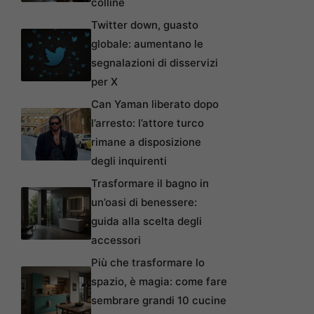
colline
Twitter down, guasto
globale: aumentano le
segnalazioni di disservizi
per X
Can Yaman liberato dopo
l’arresto: l’attore turco
rimane a disposizione
degli inquirenti
Trasformare il bagno in
un’oasi di benessere:
guida alla scelta degli
accessori
Più che trasformare lo
spazio, è magia: come fare
sembrare grandi 10 cucine