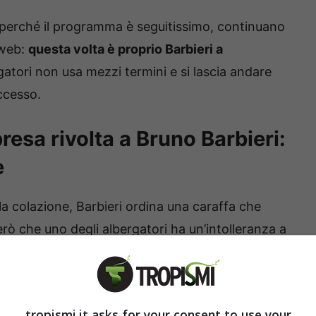
 perché il programma è seguitissimo, continuano
 web:
questa volta è proprio Barbieri a
gatori non usa mezzi termini e si lascia andare
ccesso.
presa rivolta a Bruno Barbieri:
e
 la colazione, Barbieri ordina una caraffa che
ò che uno degli albergatori ha un’intolleranza a
 sotto esame arriva e sottolinea a Diego che è
i, appunto senza zenzero,
cala il gelo al tavolo.
tropismi.it asks for your consent to use your