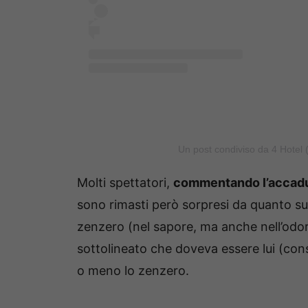
Un post condiviso da 4 Hotel
Molti spettatori,
commentando l’accadut
sono rimasti però sorpresi da quanto su
zenzero (nel sapore, ma anche nell’odore
sottolineato che doveva essere lui (cons
o meno lo zenzero.