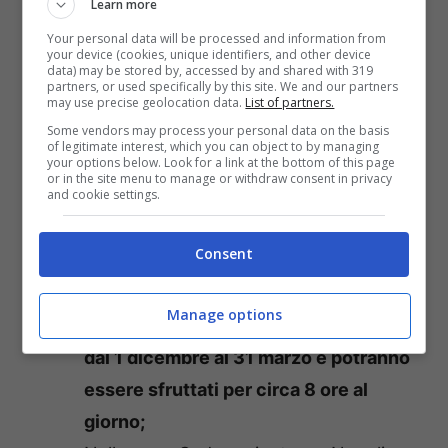
Learn more
Quando si possono accendere i termosifoni in Italia e cosa
Your personal data will be processed and information from
si rischia se non si rispettano le date – tropismi.it
your device (cookies, unique identifiers, and other device
data) may be stored by, accessed by and shared with 319
partners, or used specifically by this site. We and our partners
Nella zona A, quindi quella che
may use precise geolocation data.
List of partners.
Some vendors may process your personal data on the basis
comprende le isole di Lampedusa,
of legitimate interest, which you can object to by managing
your options below. Look for a link at the bottom of this page
Linosa e Porto Empedocle, i
or in the site menu to manage or withdraw consent in privacy
and cookie settings.
termosifoni potranno essere accesi
dal
primo dicembre al 15 marzo per un
Consent
massimo di sei ore al giorno;
In quella B che, invece, include le
Manage options
regioni più calde d’Italia saranno accesi
dal 1 dicembre al 31 marzo e potranno
essere sfruttati per circa 8 ore al
giorno;