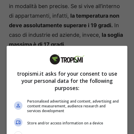
in modalità ben precise. Se si vive all’interno
di appartamenti, infatti,
la temperatura non
deve assolutamente superare i 19 gradi.
In
caso di industrie ed aziende, invece,
la soglia
massima è di 17 gradi.
tropismi.it asks for your consent to use
your personal data for the following
purposes:
Personalised advertising and content, advertising and
content measurement, audience research and
services development
Store and/or access information on a device