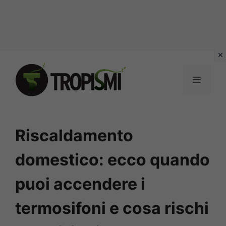
Vai
al
MENU
contenuto
Riscaldamento
domestico: ecco quando
puoi accendere i
termosifoni e cosa rischi