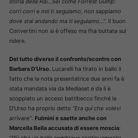
storia della Rai…Sei come Forrest Gump:
corri corri e noi ti seguiamo, non sappiamo
dove stai andando ma ti seguiamo.
..”. Il buon
Convertini non si è offeso ma l’ha buttata sul
ridere.
Del tutto diverso il confronto/scontro con
Barbara D’Urso.
Lucarelli ha tirato in ballo il
fatto che la nota presentatrice due anni fa è
stata mandata via da Mediaset e da lì è
scoppiato un acceso battibecco finché la
D’Urso ha proprio detto
“Era qui che volevi
arrivare”
.
Fulmini e saette anche con
Marcella Bella accusata di essere moscia
:
“
Più che un ballo sembrava continuamente