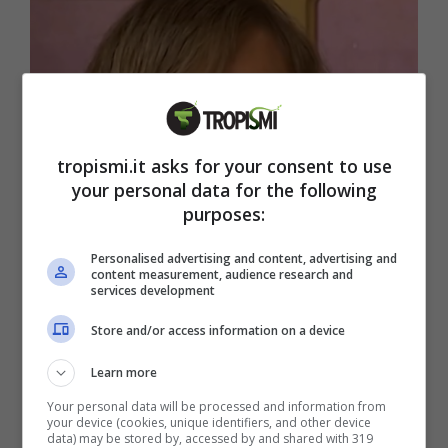
tropismi.it asks for your consent to use
your personal data for the following
purposes:
Personalised advertising and content, advertising and
content measurement, audience research and
Ballando con Le Stelle: volano schiaffi -(foto
services development
IG@selvaggialucarelli)- Tropismi.it
Store and/or access information on a device
Selvaggia Lucarelli si è presentata con una
Learn more
bella pettinatura a schiaffo
, molto di moda
Your personal data will be processed and information from
your device (cookies, unique identifiers, and other device
negli anni ’90 ma tornata in voga anche in
data) may be stored by, accessed by and shared with 319