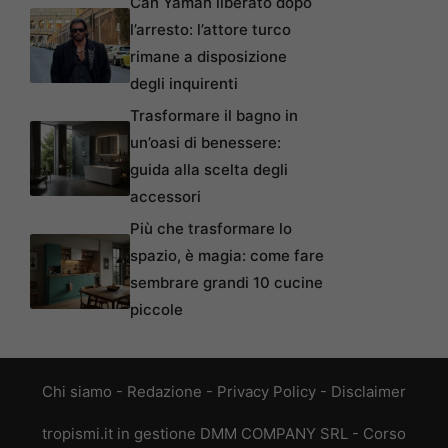
Can Yaman liberato dopo
l’arresto: l’attore turco
rimane a disposizione
degli inquirenti
Trasformare il bagno in
un’oasi di benessere:
guida alla scelta degli
accessori
Più che trasformare lo
spazio, è magia: come fare
sembrare grandi 10 cucine
piccole
Chi siamo
-
Redazione
-
Privacy Policy
-
Disclaimer
tropismi.it in gestione DMM COMPANY SRL - Corso