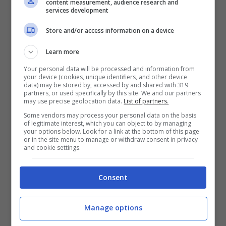
content measurement, audience research and
services development
Oltre alle indiscrezioni, c’è un fatto concreto:
Instagram ha già una versione a pagamento
Store and/or access information on a device
opzionale
.
Learn more
Questa modalità permette di navigare senza
Your personal data will be processed and information from
pubblicità, pur mantenendo la possibilità di
your device (cookies, unique identifiers, and other device
data) may be stored by, accessed by and shared with 319
usare gratuitamente l’app con gli annunci.
partners, or used specifically by this site. We and our partners
may use precise geolocation data.
List of partners.
Some vendors may process your personal data on the basis
L’abbonamento costa
€9,99 al mese
of legitimate interest, which you can object to by managing
your options below. Look for a link at the bottom of this page
tramite web
(o
€5,99
secondo alcune
or in the site menu to manage or withdraw consent in privacy
and cookie settings.
fonti).
Oppure
€12,99 al mese tramite app su
Consent
iOS e Android
, a causa delle
commissioni degli store.
Manage options
L’abbonamento è valido sia per