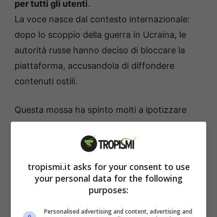
per tutti gli utenti
.
La voce nasce dal contesto internazionale:
dopo lo scoppio della guerra in Ucraina, le
autorità russe hanno deciso di bloccare la
piattaforma, accusandola di diffondere
contenuti ostili.
Questa mossa ha spinto molti a ipotizzare
che Meta, colpita dalla perdita di un mercato
importante, stia cercando nuove strategie di
monetizzazione.
tropismi.it asks for your consent to use
your personal data for the following
Instagram a pagamento: ecco come
purposes:
funziona davvero
Personalised advertising and content, advertising and