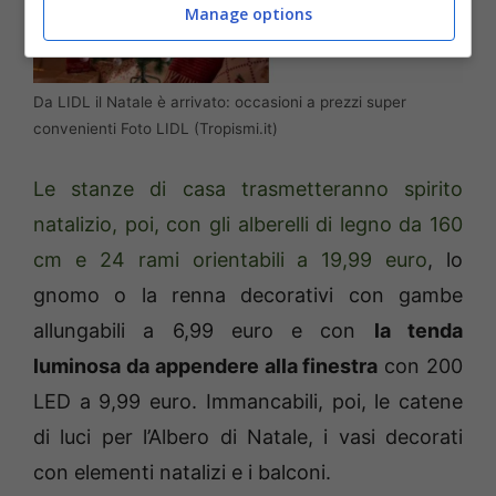
Manage options
Da LIDL il Natale è arrivato: occasioni a prezzi super
convenienti Foto LIDL (Tropismi.it)
Le stanze di casa trasmetteranno spirito
natalizio, poi, con gli alberelli di legno da 160
cm e 24 rami orientabili a 19,99 euro
, lo
gnomo o la renna decorativi con gambe
allungabili a 6,99 euro e con
la tenda
luminosa da appendere alla finestra
con 200
LED a 9,99 euro. Immancabili, poi, le catene
di luci per l’Albero di Natale, i vasi decorati
con elementi natalizi e i balconi.