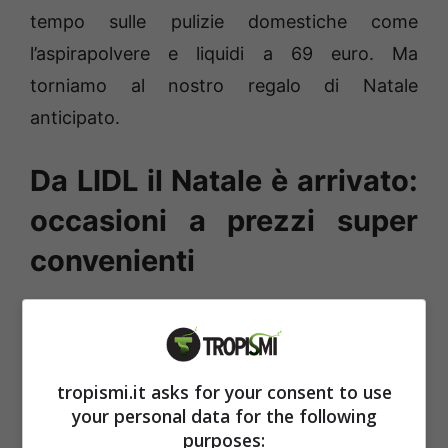
tempo sulle pulizie domestiche come
l’aspirapolvere e liquidi a 69 euro. Ma
torniamo al nostro regalo di Natale
anticipato.
Da LIDL il Natale è arrivato:
occasioni a prezzi super
convenienti
Il mega affare da non perdere è
l’Albero di
Natale da 210 centimetri a 49 euro
. Una vera
occasione di risparmio per avere in casa un
tropismi.it asks for your consent to use
grande abete con tantissimi rari folti da
your personal data for the following
purposes:
decorare, 1160, con le palline di varie