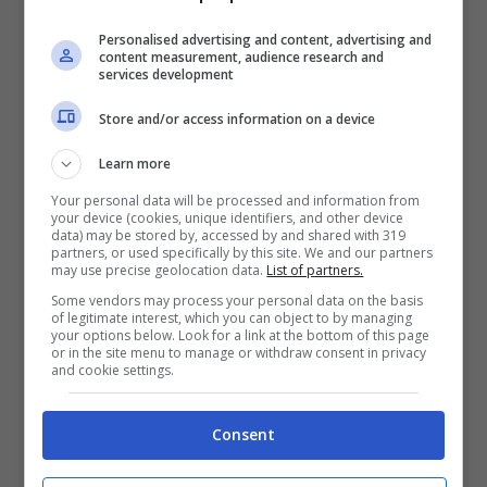
dimensioni a 11,99 euro (69 pezzi) nei colori
Personalised advertising and content, advertising and
content measurement, audience research and
rosso, argento, verde oppure oro.
services development
Interessante anche il set di decorazioni palle
Store and/or access information on a device
di Natale e fiocchi di neve a 6,99 euro per 51
Learn more
pezzi e le decorazioni 3D renna e slitta da
Your personal data will be processed and information from
mettere davanti o accanto all’albero (oppure
your device (cookies, unique identifiers, and other device
data) may be stored by, accessed by and shared with 319
in giardino) a 19,99 euro.
partners, or used specifically by this site. We and our partners
may use precise geolocation data.
List of partners.
Some vendors may process your personal data on the basis
of legitimate interest, which you can object to by managing
your options below. Look for a link at the bottom of this page
or in the site menu to manage or withdraw consent in privacy
and cookie settings.
Consent