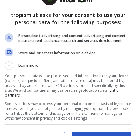
te
Forbidden fruit:
scoppia la
tropismi.it asks for your consent to use your
personal data for the following purposes:
 il colpo di scena
Personalised advertising and content, advertising and content
measurement, audience research and services development
i di scena di
Forbidden fruit,
ma molto presto
 sarebbe mai immaginato di vedere insieme. Si
Store and/or access information on a device
to diversi tra di loro, che nelle prossime puntate
Learn more
eranno, addirittura, di iniziare a conoscersi. Si
Your personal data will be processed and information from your device
di Halit, e Caner, fratello di Ender.
(cookies, unique identifiers, and other device data) may be stored by,
accessed by and shared with 319 partners, or used specifically by this
site. We and our partners may use precise geolocation data.
List of
partners.
Some vendors may process your personal data on the basis of legitimate
interest, which you can object to by managing your options below. Look
for a link at the bottom of this page or in the site menu to manage or
withdraw consent in privacy and cookie settings.