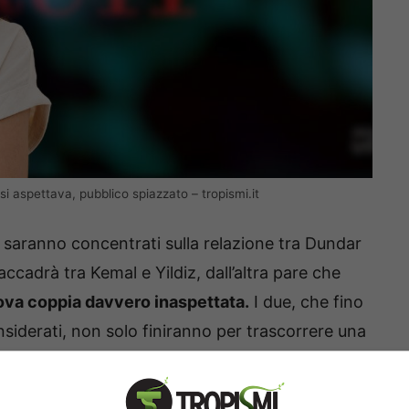
si aspettava, pubblico spiazzato – tropismi.it
ti saranno concentrati sulla relazione tra Dundar
cadrà tra Kemal e Yildiz, dall’altra pare che
ova coppia davvero inaspettata.
I due, che fino
iderati, non solo finiranno per trascorrere una
mmeno la possibilità di poter davvero