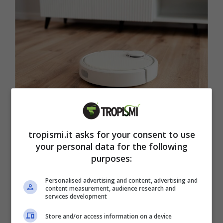
Il tuo aspirapolvere ti spia? Come scoprirlo e cosa fare –
tropismi.it
tropismi.it asks for your consent to use
your personal data for the following
purposes:
Sembra che un aspirapolvere stia spiando gli
utenti, inoltrando delle loro informazioni a
Personalised advertising and content, advertising and
content measurement, audience research and
loro insaputa, addirittura catturando immagini
services development
e dettagli personali senza consenso.
Una
Store and/or access information on a device
vera e propria violazione della privacy con