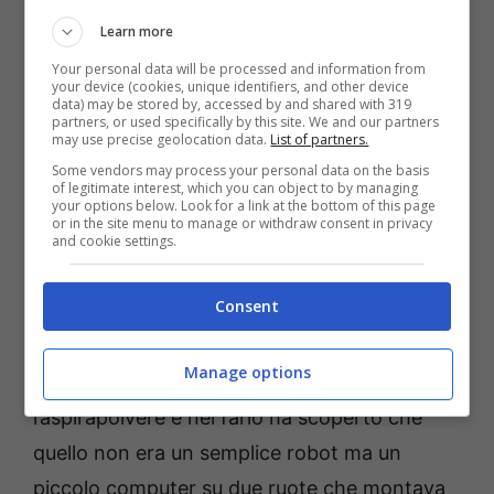
Learn more
prelievo di informazioni in maniera forzata
che sta rendendo tutti più vulnerabili agli
Your personal data will be processed and information from
your device (cookies, unique identifiers, and other device
attacchi hacker.
La vcenda riguarda dei robot
data) may be stored by, accessed by and shared with 319
partners, or used specifically by this site. We and our partners
aspirapolvere che si chiamano iLife A11.
may use precise geolocation data.
List of partners.
Some vendors may process your personal data on the basis
of legitimate interest, which you can object to by managing
Per fortuna, un programmatore ha avuto
your options below. Look for a link at the bottom of this page
or in the site menu to manage or withdraw consent in privacy
accesso ad un prodotto di questo tipo e ha
and cookie settings.
capito quale fosse l’anomalia: ha così
Consent
bloccato la trasmissione dati e nel momento
in cui lo ha fatto, il dispositivo ha smesso di
Manage options
funzionare.
L’ingegnere ha dovuto smontare
l’aspirapolvere e nel farlo ha scoperto che
quello non era un semplice robot ma un
piccolo computer su due ruote che montava