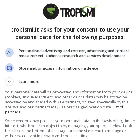
le, anche installarlo non è difficile; resta però
ove va messo?
In molti sbagliano e questo
tropismi.it asks for your consent to use your
nche tragiche, meglio fare tantissima
personal data for the following purposes:
Personalised advertising and content, advertising and content
measurement, audience research and services development
l Telepass in auto: dove
Store and/or access information on a device
Learn more
Your personal data will be processed and information from your device
n molti danno ancora per scontata la sua posizione
(cookies, unique identifiers, and other device data) may be stored by,
accessed by and shared with 319 partners, or used specifically by this
iusto. Fortunatamente, ormai gli ultimi modelli di
site. We and our partners may use precise geolocation data.
List of
partners.
dicando appositamente, già dalla fabbrica, il
Some vendors may process your personal data on the basis of legitimate
Nello specifico, anche se forse in tanti non lo
interest, which you can object to by managing your options below. Look
for a link at the bottom of this page or in the site menu to manage or
ss è sul retro dello specchietto retrovisore
withdraw consent in privacy and cookie settings.