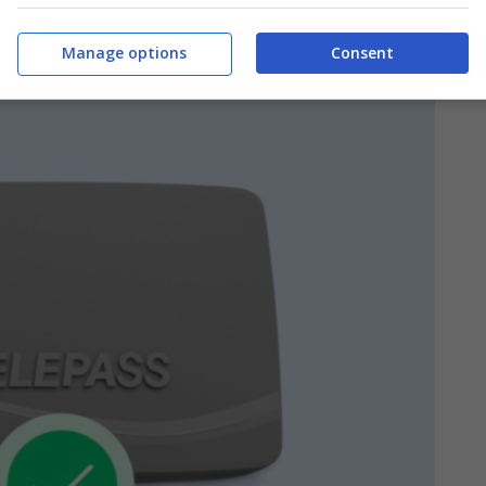
è contrassegnato da alcuni puntini neri, che
ale posizionare il Telepass.
Manage options
Consent