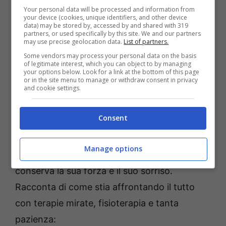
Your personal data will be processed and information from
Un problema comune, ma invalidante, che ha
your device (cookies, unique identifiers, and other device
data) may be stored by, accessed by and shared with 319
lentamente lasciato i suoi segni. La mancanza
partners, or used specifically by this site. We and our partners
may use precise geolocation data.
List of partners.
di sonno, lo stress, e i dolori costanti hanno
Some vendors may process your personal data on the basis
inevitabilmente influito sul suo aspetto,
of legitimate interest, which you can object to by managing
your options below. Look for a link at the bottom of this page
rendendola più provata e stanca del solito.
or in the site menu to manage or withdraw consent in privacy
and cookie settings.
Il racconto sincero di una donna che non si
Consent
arrende
Manage options
La Arcuri non nasconde le difficoltà, ma
conserva la sua forza e il suo sorriso.
Racconta di come stia affrontando il tutto
con terapie mirate, fisioterapia e tanta
pazienza: