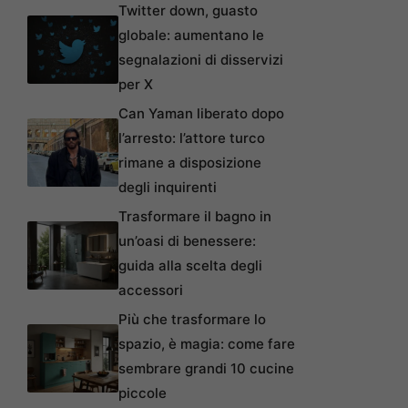
Twitter down, guasto
globale: aumentano le
segnalazioni di disservizi
per X
Can Yaman liberato dopo
l’arresto: l’attore turco
rimane a disposizione
degli inquirenti
Trasformare il bagno in
un’oasi di benessere:
guida alla scelta degli
accessori
Più che trasformare lo
spazio, è magia: come fare
sembrare grandi 10 cucine
piccole