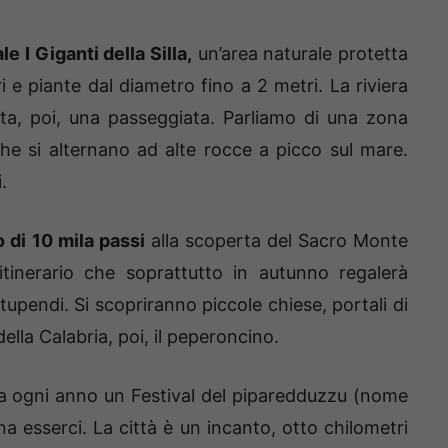
e I Giganti della Silla,
un’area naturale protetta
 e piante dal diametro fino a 2 metri. La riviera
ita, poi, una passeggiata. Parliamo di una zona
he si alternano ad alte rocce a picco sul mare.
.
o di 10 mila passi
alla scoperta del Sacro Monte
inerario che soprattutto in autunno regalerà
upendi. Si scopriranno piccole chiese, portali di
della Calabria, poi, il peperoncino.
za ogni anno un Festival del piparedduzzu (nome
na esserci. La città è un incanto, otto chilometri