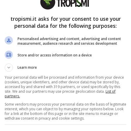
egnare, unisce
il fascino della Magna Grecia
alla
ondo D’Annunzio il chilometro più bello d’Italia
tropismi.it asks for your consent to use your
lungo la fascia costiera regalando un panorama
personal data for the following purposes:
ancarelle e musica creando una bella atmosfera.
Personalised advertising and content, advertising and content
measurement, audience research and services development
bria
Store and/or access information on a device
c’è quella
dell’Arco Magno di San Nicola Arcella,
Learn more
rotte e mare smeraldo. L’arco si apre su una
Your personal data will be processed and information from your device
(cookies, unique identifiers, and other device data) may be stored by,
la Grotta del Saraceno, sorgente d’acqua dolce e
accessed by and shared with 319 partners, or used specifically by this
site. We and our partners may use precise geolocation data.
List of
giungere l’isola di Dino – uno spettacolo al
partners.
Some vendors may process your personal data on the basis of legitimate
interest, which you can object to by managing your options below. Look
for a link at the bottom of this page or in the site menu to manage or
withdraw consent in privacy and cookie settings.