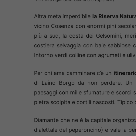
Altra meta imperdibile
la Riserva Natural
vicino Cosenza con enormi pini secolari
più a sud, la costa dei Gelsomini, mer
costiera selvaggia con baie sabbiose c
Intorno verdi colline con agrumeti e ulivi
Per chi ama camminare c’è un
itinerari
di Laino Borgo da non perdere. Un it
paesaggi con mille sfumature e scorci st
pietra scolpita e cortili nascosti. Tipico 
Diamante che ne é la capitale organiz
dialettale del peperoncino) e vale la pe