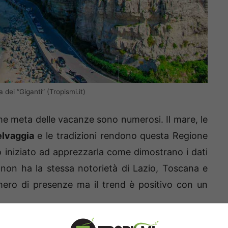
 dei “Giganti” (Tropismi.it)
ome meta delle vacanze sono numerosi. Il mare, le
elvaggia
e le tradizioni rendono questa Regione
nno iniziato ad apprezzarla come dimostrano i dati
a non ha la stessa notorietà di Lazio, Toscana e
mero di presenze ma il trend è positivo con un