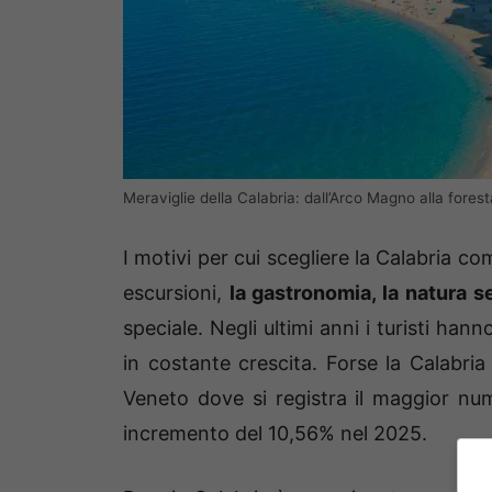
Meraviglie della Calabria: dall’Arco Magno alla foresta
I motivi per cui scegliere la Calabria c
escursioni,
la gastronomia, la natura s
speciale. Negli ultimi anni i turisti ha
in costante crescita. Forse la Calabri
Veneto dove si registra il maggior nu
incremento del 10,56% nel 2025.