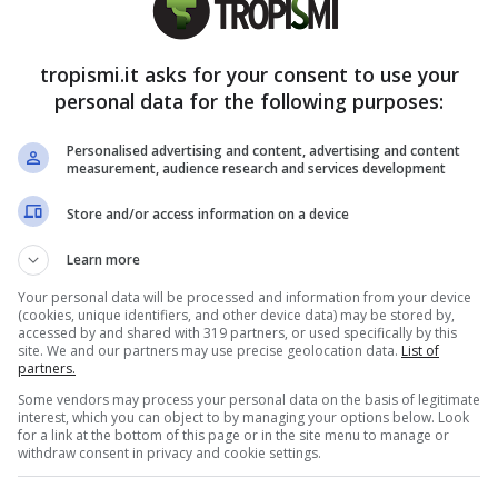
le informazioni a riguardo e soprattutto i
tropismi.it asks for your consent to use your
personal data for the following purposes:
nnaio 2026: di quanto viene
 a chi spettano gli arretrati
Personalised advertising and content, advertising and content
measurement, audience research and services development
Store and/or access information on a device
6 le pensioni verranno
rivalutate in base al
 dati ISTAT. Lo scorso anno l’incremento è stato
Learn more
o anno resta sempre un tasso provvisorio che
Your personal data will be processed and information from your device
(cookies, unique identifiers, and other device data) may be stored by,
mi nove mesi dell’anno precedente, e poi dunque
accessed by and shared with 319 partners, or used specifically by this
site. We and our partners may use precise geolocation data.
List of
partners.
Some vendors may process your personal data on the basis of legitimate
interest, which you can object to by managing your options below. Look
for a link at the bottom of this page or in the site menu to manage or
withdraw consent in privacy and cookie settings.