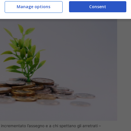
Manage options
Consent
ncrementato l’assegno e a chi spettano gli arretrati –