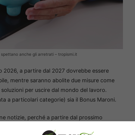
pettano anche gli arretrati – tropismi.it
io 2026, a partire dal 2027 dovrebbe essere
bile, mentre saranno abolite due misure come
soluzioni per uscire dal mondo del lavoro.
ta a particolari categorie) sia il Bonus Maroni.
ne notizie, perché a partire dal prossimo
un
aumento dell’assegno mensile
, con tanto di