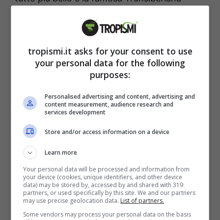
d’Abruzzo, il noto treno turistico che
attraversa tutto l’Altopiano delle Cinquemiglia,
che nel periodo natalizio diventa un viaggio di
tropismi.it asks for your consent to use
Natale.
your personal data for the following
purposes:
Personalised advertising and content, advertising and
content measurement, audience research and
services development
Store and/or access information on a device
Learn more
Your personal data will be processed and information from
your device (cookies, unique identifiers, and other device
data) may be stored by, accessed by and shared with 319
partners, or used specifically by this site. We and our partners
may use precise geolocation data.
List of partners.
Some vendors may process your personal data on the basis
I migliori Mercatini di Natale in Abruzzo nel 2025: sono