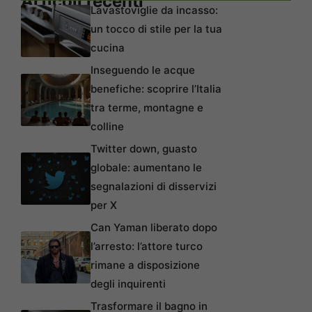
Articoli recenti
Lavastoviglie da incasso:
un tocco di stile per la tua
cucina
Inseguendo le acque
benefiche: scoprire l’Italia
tra terme, montagne e
colline
Twitter down, guasto
globale: aumentano le
segnalazioni di disservizi
per X
Can Yaman liberato dopo
l’arresto: l’attore turco
rimane a disposizione
degli inquirenti
Trasformare il bagno in