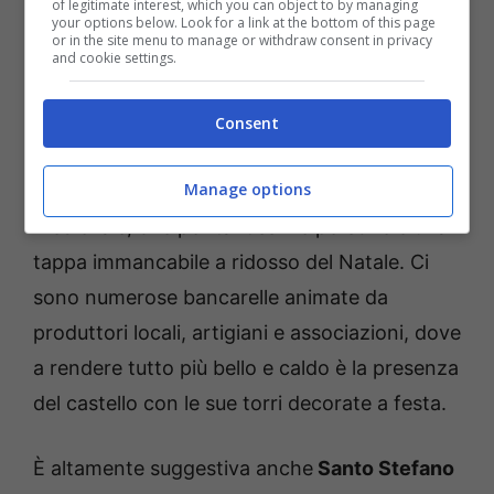
of legitimate interest, which you can object to by managing
your options below. Look for a link at the bottom of this page
sorprendenti – tropismi.it
or in the site menu to manage or withdraw consent in privacy
and cookie settings.
Gli amanti dell’atmosfera natalizia non
possono perdersi la possibilità di poter
Consent
visitare le bellezze di
Pacentro
, tra luci,
Manage options
mercatini e profumi. È un bellissimo borgo
medievale, che per tantissime persone è una
tappa immancabile a ridosso del Natale. Ci
sono numerose bancarelle animate da
produttori locali, artigiani e associazioni, dove
a rendere tutto più bello e caldo è la presenza
del castello con le sue torri decorate a festa.
È altamente suggestiva anche
Santo Stefano