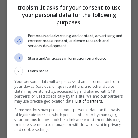
tropismi.it asks for your consent to use
your personal data for the following
purposes:
Personalised advertising and content, advertising and
content measurement, audience research and
services development
Store and/or access information on a device
I benefici dell’aceto bianco in lavatrice: un toccasana per il
bucato – tropismi.it
Learn more
Your personal data will be processed and information from
Grazie alla sua carica positiva, l’aceto bianco
your device (cookies, unique identifiers, and other device
data) may be stored by, accessed by and shared with 319
rende i tessuti molto più morbidi al tatto, oltre
partners, or used specifically by this site. We and our partners
may use precise geolocation data.
List of partners.
ad igienizzarli: basta semplicemente
versare
Some vendors may process your personal data on the basis
100 ml nello dedicato all’ammorbidente
e
of legitimate interest, which you can object to by managing
your options below. Look for a link at the bottom of this page
procedere con il lavaggio, a prescindere dal
or in the site menu to manage or withdraw consent in privacy
and cookie settings.
tipo di programma selezionato. E’ importante