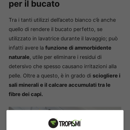
per il bucato
Tra i tanti utilizzi dell’aceto bianco c’è anche
quello di rendere il bucato perfetto, se
utilizzato in lavatrice durante il lavaggio; può
infatti avere la
funzione di ammorbidente
naturale
, utile per eliminare i residui di
detersivo che spesso causano irritazioni alla
pelle. Oltre a questo, è in grado di
sciogliere i
sali minerali e il calcare accumulati tra le
fibre dei capi.