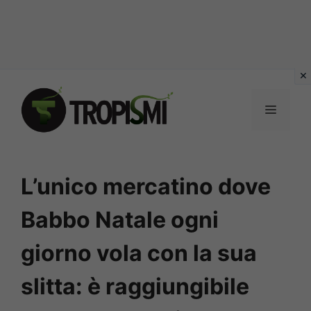
Vai
al
MENU
contenuto
L’unico mercatino dove
Babbo Natale ogni
giorno vola con la sua
slitta: è raggiungibile