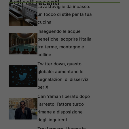
Articoli recenti
Lavastoviglie da incasso:
un tocco di stile per la tua
cucina
Inseguendo le acque
benefiche: scoprire l’Italia
tra terme, montagne e
colline
Twitter down, guasto
globale: aumentano le
segnalazioni di disservizi
per X
Can Yaman liberato dopo
l’arresto: l’attore turco
rimane a disposizione
degli inquirenti
Trasformare il bagno in