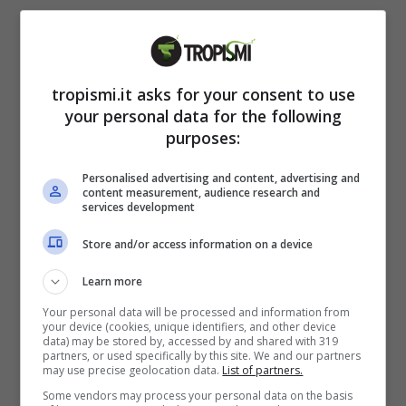
tropismi.it asks for your consent to use
your personal data for the following
purposes:
Personalised advertising and content, advertising and
content measurement, audience research and
services development
Store and/or access information on a device
Dove si trova il mercatino dove vola Babbo Natale:
Learn more
esperienza magica (IG @mob.goldenpass) – tropismi.it
Your personal data will be processed and information from
your device (cookies, unique identifiers, and other device
data) may be stored by, accessed by and shared with 319
Si tratta di un treno unico nel suo genere,
partners, or used specifically by this site. We and our partners
may use precise geolocation data.
List of partners.
seguendo orari ben precisi, per questo è
Some vendors may process your personal data on the basis
importante conoscere il programma. Ed è