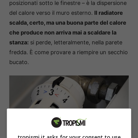
posizionati sotto le finestre – è la dispersione
del calore verso il muro esterno.
Il radiatore
scalda, certo, ma una buona parte del calore
che produce non arriva mai a scaldare la
stanza:
si perde, letteralmente, nella parete
fredda. È come provare a riempire un secchio
bucato.
tropismi.it asks for your consent to use