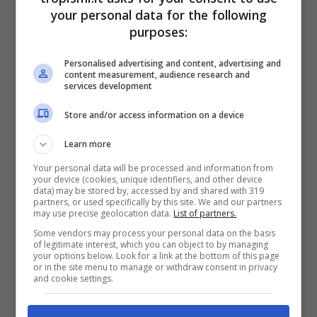
your personal data for the following
purposes:
Il trucco dei 2 euro per evitare la fuga di calore. (Tropismi.it)
Personalised advertising and content, advertising and
content measurement, audience research and
services development
E qui entra in gioco la “magia” dei 2 euro.
Posizionando un semplice foglio di carta
Store and/or access information on a device
stagnola dietro al termosifone, il calore che
Learn more
normalmente verrebbe assorbito dal muro
Your personal data will be processed and information from
viene invece riflesso verso l’interno della
your device (cookies, unique identifiers, and other device
data) may be stored by, accessed by and shared with 319
stanza.
La stagnola agisce come uno
partners, or used specifically by this site. We and our partners
may use precise geolocation data.
List of partners.
specchio termico: sottile, quasi invisibile, ma
Some vendors may process your personal data on the basis
of legitimate interest, which you can object to by managing
sorprendentemente efficace.
your options below. Look for a link at the bottom of this page
or in the site menu to manage or withdraw consent in privacy
and cookie settings.
In pratica, si crea una piccola barriera che
impedisce al calore di disperdersi e lo rimanda