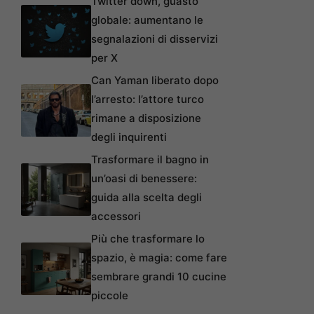
Twitter down, guasto
globale: aumentano le
segnalazioni di disservizi
per X
Can Yaman liberato dopo
l’arresto: l’attore turco
rimane a disposizione
degli inquirenti
Trasformare il bagno in
un’oasi di benessere:
guida alla scelta degli
accessori
Più che trasformare lo
spazio, è magia: come fare
sembrare grandi 10 cucine
piccole