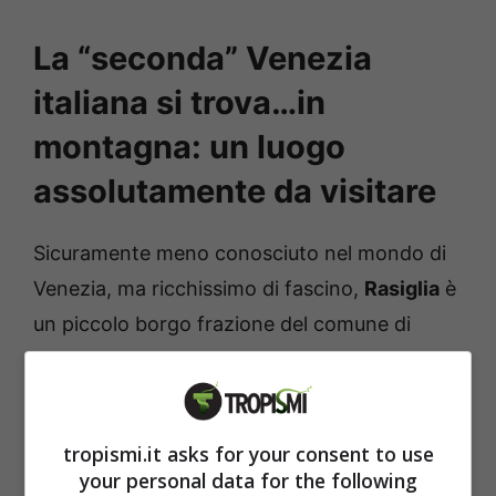
La “seconda” Venezia
italiana si trova…in
montagna: un luogo
assolutamente da visitare
Sicuramente meno conosciuto nel mondo di
Venezia, ma ricchissimo di fascino,
Rasiglia
è
un piccolo borgo frazione del comune di
Foligno, in Umbria: tra vicoli, pietre e ruscelli,
Rasiglia sembra essere un vero e proprio
paradiso. Il borgo è attraversato dal fiume
tropismi.it asks for your consent to use
Menotre, che contribuisce a regalare uno
your personal data for the following