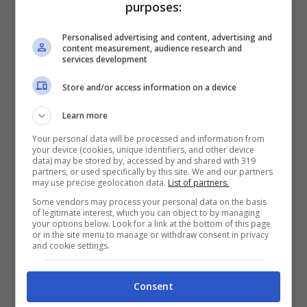
spettacolo sorprendente a tutti gli abitanti,
purposes:
che vivono una vita lontana dallo stress, ma
Personalised advertising and content, advertising and
anche ai turisti.
content measurement, audience research and
services development
Store and/or access information on a device
Learn more
Your personal data will be processed and information from
your device (cookies, unique identifiers, and other device
data) may be stored by, accessed by and shared with 319
partners, or used specifically by this site. We and our partners
may use precise geolocation data.
List of partners.
Some vendors may process your personal data on the basis
of legitimate interest, which you can object to by managing
your options below. Look for a link at the bottom of this page
or in the site menu to manage or withdraw consent in privacy
and cookie settings.
La “seconda” Venezia italiana si trova…in montagna: un
luogo assolutamente da visitare (Credits: screenshot
Consent
YouTube @cognatintrip) – tropismi.it