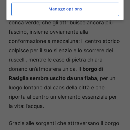
Manage options
Il paesino di Raviglia è circondato da una
conca verde, che gli attribuisce ancora più
fascino, insieme ovviamente alla
conformazione a mezzaluna; il centro storico
colpisce per il suo silenzio e lo scorrere dei
ruscelli, mentre le case di pietra chiara
donano un’atmosfera unica. Il
borgo di
Rasiglia sembra uscito da una fiaba
, per un
luogo lontano dal caos della città e che
riporta al centro un elemento essenziale per
la vita: l’acqua.
Grazie alle sorgenti che attraversano il borgo