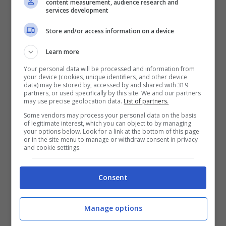
content measurement, audience research and
sulla Sponda del Lago Maggiore è stato
services development
inglobato in un nuovo Comune con meno dei
Store and/or access information on a device
35 caratteri che ne avevano designato il
Learn more
primato, Maccagno con Pino e Veddasca.
Your personal data will be processed and information from
your device (cookies, unique identifiers, and other device
data) may be stored by, accessed by and shared with 319
partners, or used specifically by this site. We and our partners
may use precise geolocation data.
List of partners.
Some vendors may process your personal data on the basis
of legitimate interest, which you can object to by managing
your options below. Look for a link at the bottom of this page
or in the site menu to manage or withdraw consent in privacy
and cookie settings.
Consent
Manage options
La città con il nome più lungo è in Abruzzo (Tropismi.it)