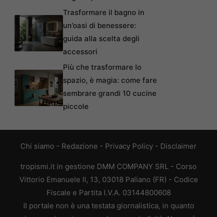
Trasformare il bagno in
un’oasi di benessere:
guida alla scelta degli
accessori
Più che trasformare lo
spazio, è magia: come fare
sembrare grandi 10 cucine
piccole
Chi siamo
-
Redazione
-
Privacy Policy
-
Disclaimer
tropismi.it in gestione DMM COMPANY SRL - Corso
Vittorio Emanuele II, 13, 03018 Paliano (FR) - Codice
Fiscale e Partita I.V.A. 03144800608
Il portale non è una testata giornalistica, in quanto