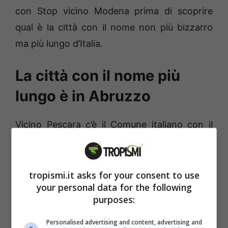
con Stop vicino Modena prima di scoprire
qual è la città con il nome non più bizzarro
ma più lungo d’Italia.
La città con il nome più
lungo è in Abruzzo
Vicino Pescara c’è il Comune italiano con il
nome più lungo ossia
San Valentino in
Abruzzo Citeriore.
Ben 30 caratteri non
tenendo conto degli spazi e sei parole.
tropismi.it asks for your consent to use
your personal data for the following
Nessuna altra città ne ha altrettante. Per la
purposes:
toponomastica, dunque, è un vero record
raggiunto ufficialmente nel 2014 quando Pino
Personalised advertising and content, advertising and