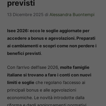
previsti
13 Dicembre 2025
di
Alessandra Buontempi
Isee 2026: ecco le soglie aggiornate per
accedere a bonus e agevolazioni. Preparati
ai cambiamenti e scopri come non perdere i
benefici previsti
.
Con l’arrivo dell’Isee 2026,
molte famiglie
italiane si trovano a fare i conti con nuovi
limiti e soglie
che regolano l’accesso ai
principali bonus e alle agevolazioni
economiche. Le novità introdotte dalla
riforma e dagli aggiornamenti normativi