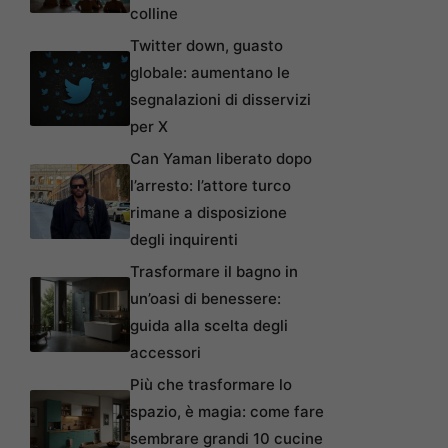
colline
Twitter down, guasto
globale: aumentano le
segnalazioni di disservizi
per X
Can Yaman liberato dopo
l’arresto: l’attore turco
rimane a disposizione
degli inquirenti
Trasformare il bagno in
un’oasi di benessere:
guida alla scelta degli
accessori
Più che trasformare lo
spazio, è magia: come fare
sembrare grandi 10 cucine