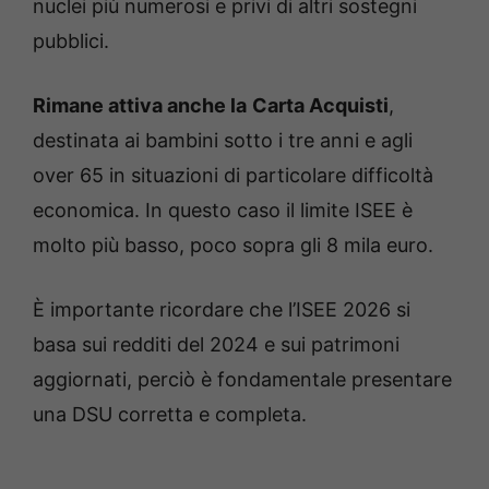
nuclei più numerosi e privi di altri sostegni
pubblici.
Rimane attiva anche la
Carta Acquisti
,
destinata ai bambini sotto i tre anni e agli
over 65 in situazioni di particolare difficoltà
economica. In questo caso il limite ISEE è
molto più basso, poco sopra gli 8 mila euro.
È importante ricordare che l’ISEE 2026 si
basa sui redditi del 2024 e sui patrimoni
aggiornati, perciò è fondamentale presentare
una DSU corretta e completa.