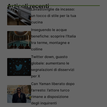
Articoli recenti
Lavastoviglie da incasso:
un tocco di stile per la tua
cucina
Inseguendo le acque
benefiche: scoprire l’Italia
tra terme, montagne e
colline
Twitter down, guasto
globale: aumentano le
segnalazioni di disservizi
per X
Can Yaman liberato dopo
l’arresto: l’attore turco
rimane a disposizione
degli inquirenti