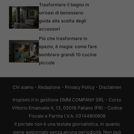
Trasformare il bagno in
un’oasi di benessere:
guida alla scelta degli
accessori
Più che trasformare lo
spazio, è magia: come fare
sembrare grandi 10 cucine
piccole
Chi siamo
-
Redazione
-
Privacy Policy
-
Disclaimer
tropismi.it in gestione DMM COMPANY SRL - Corso
Vittorio Emanuele II, 13, 03018 Paliano (FR) - Codice
Fiscale e Partita I.V.A. 03144800608
Il portale non è una testata giornalistica, in quanto
viene aggiornato senza alcuna periodicità. Non può