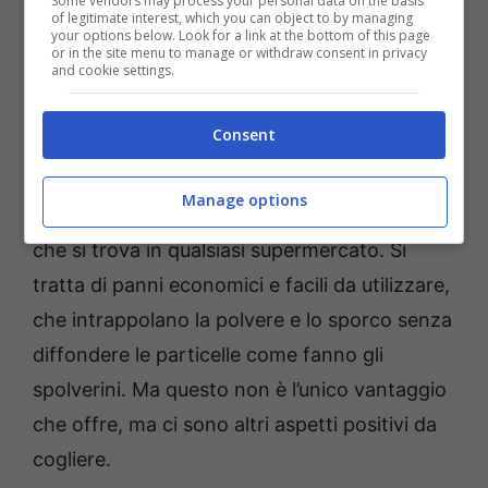
Some vendors may process your personal data on the basis
of legitimate interest, which you can object to by managing
your options below. Look for a link at the bottom of this page
or in the site menu to manage or withdraw consent in privacy
Spolverare casa, l’alternativa allo spolverino: questo
and cookie settings.
strumento sta spopolando – tropismi.it
Consent
Non tutti ci pensano, ma un’alternativa più
che intelligenza al classico spolverino è un
Manage options
semplice
panno in microfibra riutilizzabile
,
che si trova in qualsiasi supermercato. Si
tratta di panni economici e facili da utilizzare,
che intrappolano la polvere e lo sporco senza
diffondere le particelle come fanno gli
spolverini. Ma questo non è l’unico vantaggio
che offre, ma ci sono altri aspetti positivi da
cogliere.