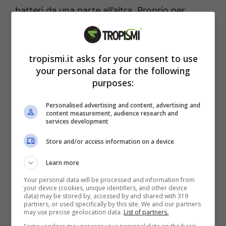
batteri da una parte all’altra. Proprio per
questo motivo si sta promuovendo da diverso
tempo un
nuovo metodo per spolverare
tropismi.it asks for your consent to use
cas
a, che si distingue per la sua massima
your personal data for the following
efficienza e per essere uno strumento
purposes:
ecologico.
Personalised advertising and content, advertising and
content measurement, audience research and
services development
Store and/or access information on a device
Learn more
Your personal data will be processed and information from
your device (cookies, unique identifiers, and other device
data) may be stored by, accessed by and shared with 319
partners, or used specifically by this site. We and our partners
may use precise geolocation data.
List of partners.