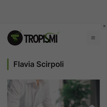
Vai
al
MENU
contenuto
Flavia Scirpoli