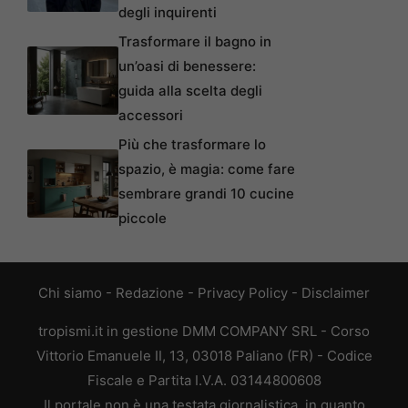
degli inquirenti
Trasformare il bagno in
un’oasi di benessere:
guida alla scelta degli
accessori
Più che trasformare lo
spazio, è magia: come fare
sembrare grandi 10 cucine
piccole
Chi siamo
-
Redazione
-
Privacy Policy
-
Disclaimer
tropismi.it in gestione DMM COMPANY SRL - Corso
Vittorio Emanuele II, 13, 03018 Paliano (FR) - Codice
Fiscale e Partita I.V.A. 03144800608
Il portale non è una testata giornalistica, in quanto