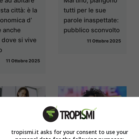
e ad abitare
Martino, piangono
sta città: è la
tutti per le sue
conomica d’
parole inaspettate:
 e anche
pubblico sconvolto
 dove si vive
11 Ottobre 2025
o
11 Ottobre 2025
tropismi.it asks for your consent to use your