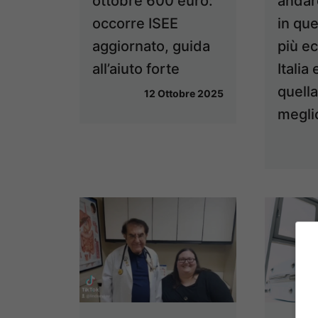
ottobre 600 euro:
andar
occorre ISEE
in que
aggiornato, guida
più e
all’aiuto forte
Italia
quella
12 Ottobre 2025
megli