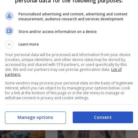
personal data for the following purposes:
oli 300 euro
Samira Lui, la
andare in
mamma rompe il
Personalised advertising and content, advertising and content
measurement, audience research and services development
za in queste
silenzio ed esce
Store and/or access information on a device
europee:
fuori una verità dal
 compreso,
passato che
Learn more
 volo e hotel
nessuno
Your personal data will be processed and information from your device
(cookies, unique identifiers, and other device data) may be stored by,
immaginava
10 Ottobre 2025
accessed by and shared with 319 partners, or used specifically by this
site. We and our partners may use precise geolocation data.
List of
10 Ottobre 2025
partners.
Some vendors may process your personal data on the basis of legitimate
interest, which you can object to by managing your options below. Look
for a link at the bottom of this page or in the site menu to manage or
withdraw consent in privacy and cookie settings.
Manage options
Consent