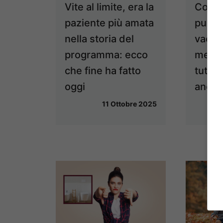
Vite al limite, era la
Con s
paziente più amata
puoi 
nella storia del
vacan
programma: ecco
mete 
che fine ha fatto
tutto
oggi
anche
11 Ottobre 2025