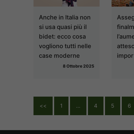
Anche in Italia non
Asseg
si usa quasi più il
finalm
bidet: ecco cosa
l’aum
vogliono tutti nelle
atteso
case moderne
import
8 Ottobre 2025
<<
1
…
4
5
6