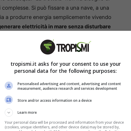
i complesse. Si può fissare a una nave, a una
izia a produrre energia semplicemente vivendo
enerare elettricità in mare senza disturbare
aggio marino
.
a “trottola” che trasforma le
tropismi.it asks for your consent to use your
personal data for the following purposes:
ei sistemi a pistoni, il dispositivo di Voltai lavora
Personalised advertising and content, advertising and content
measurement, audience research and services development
 ci sono parti meccaniche in movimento: tutto
Store and/or access information on a device
e vibrazioni marine in corrente elettrica. Il
5 watt, punta già a quadruplicare la sua potenza
Learn more
ta nella modularità:
più “trottole” possono
Your personal data will be processed and information from your device
(cookies, unique identifiers, and other device data) may be stored by,
ianti marini capaci di arrivare a 1 kilowatt o