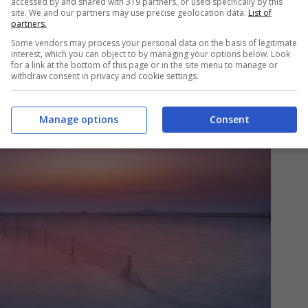
accessed by and shared with 319 partners, or used specifically by this
site. We and our partners may use precise geolocation data.
List of
partners.
Some vendors may process your personal data on the basis of legitimate
interest, which you can object to by managing your options below. Look
for a link at the bottom of this page or in the site menu to manage or
withdraw consent in privacy and cookie settings.
Manage options
Consent