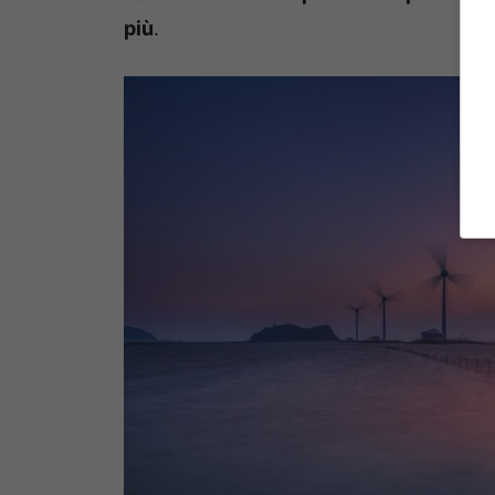
più
.